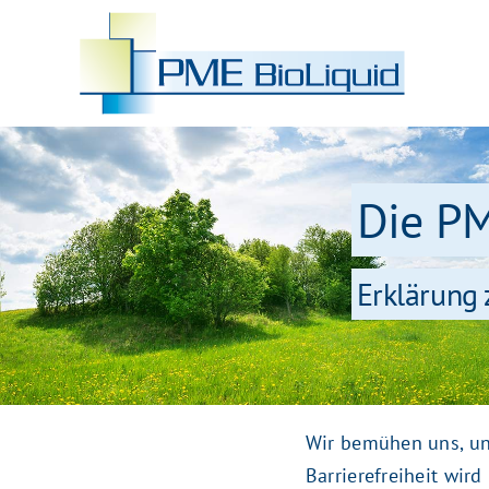
Skip
to
content
Die P
Erklärung 
Wir bemühen uns, uns
Barrierefreiheit wir